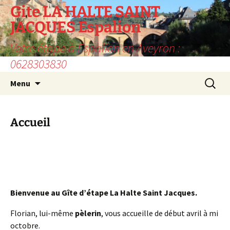
Aller
Gite LA HALTE SAINT
au
JACQUES Espalion
contenu
Votre étape à Espalion en Aveyron :
0628303830
Recherc
Menu
Accueil
Bienvenue au Gîte d’étape La Halte Saint Jacques.
Florian, lui-même
pèlerin
, vous accueille de début avril à mi
octobre.