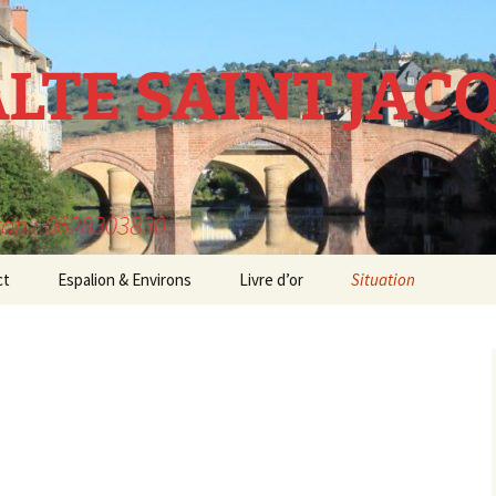
ALTE SAINT JAC
ron : 0628303830
ct
Espalion & Environs
Livre d’or
Situation